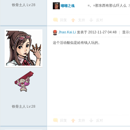
铁骨土人
Lv:28
=。=那东西有那么吓人么
嘟嘟之魂
回复
支持
反对
Jhao.Kai.Li
发表于 2012-11-27 04:48
|
显示
这个活动貌似是給有钱人玩的。
铁骨土人
Lv:28
回复
支持
反对