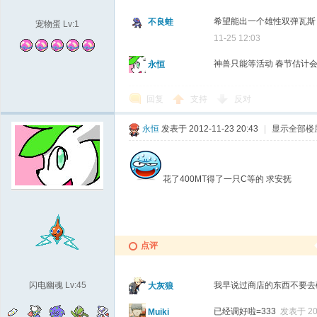
希望能出一个雄性双弹瓦斯
不良蛙
宠物蛋
Lv:1
11-25 12:03
神兽只能等活动 春节估计会
永恒
回复
支持
反对
永恒
发表于 2012-11-23 20:43
|
显示全部楼
城
花了400MT得了一只C等的 求安抚
点评
闪电幽魂
Lv:45
我早说过商店的东西不要
大灰狼
已经调好啦=333
发表于 201
Muiki