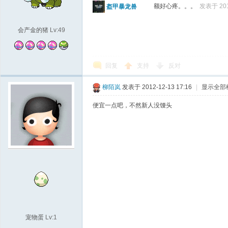
额好心疼。。。
发表于 2012
盔甲暴龙兽
会产金的猪
Lv:49
回复
支持
反对
柳陌岚
发表于 2012-12-13 17:16
|
显示全部
便宜一点吧，不然新人没馒头
宠物蛋
Lv:1