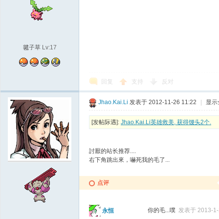
毽子草
Lv:17
回复
支持
反对
Jhao.Kai.Li
发表于 2012-11-26 11:22
|
显示
[发帖际遇]:
Jhao.Kai.Li英雄救美, 获得馒头2个.
討厭的站长推荐....
右下角跳出來，嚇死我的毛了...
点评
你的毛...噗
发表于 2013-1-2
永恒