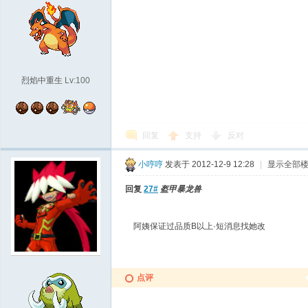
烈焰中重生
Lv:100
回复
支持
反对
小哼哼
发表于 2012-12-9 12:28
|
显示全部
回复
27#
盔甲暴龙兽
阿姨保证过品质B以上·短消息找她改
点评