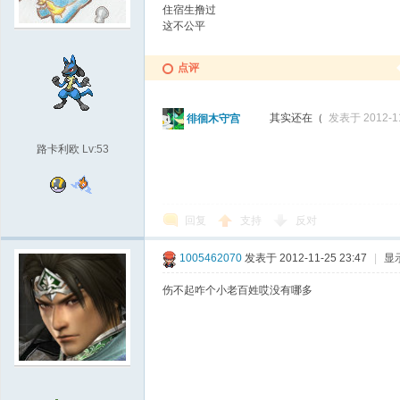
住宿生撸过
这不公平
点评
其实还在（
发表于 2012-11
徘徊木守宫
路卡利欧
Lv:53
回复
支持
反对
1005462070
发表于 2012-11-25 23:47
|
显
伤不起咋个小老百姓哎没有哪多