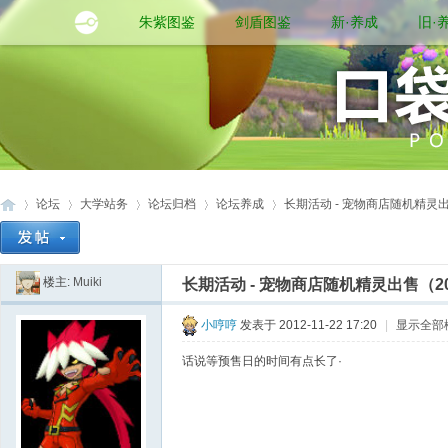
朱紫图鉴
剑盾图鉴
新·养成
旧·
论坛
大学站务
论坛归档
论坛养成
长期活动 - 宠物商店随机精灵出售（
楼主:
Muiki
长期活动 - 宠物商店随机精灵出售（201
口
»
›
›
›
›
小哼哼
发表于 2012-11-22 17:20
|
显示全部
话说等预售日的时间有点长了·