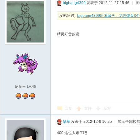
bigbang4399
发表于 2012-11-27 15:46
|
显
[发帖际遇]:
bigbang4399出国留学，花去馒头3个
精灵好贵的说
尼多王
Lv:48
回复
支持
反对
翠草
发表于 2012-12-9 10:25
|
显示全部楼
400,这也太难了吧