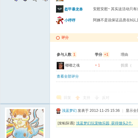
安慰安慰~ 其实这活动只
盔甲暴龙兽
阿姨不是说保证品质在b以
小哼哼
评分
参与人数
1
学分
+1
理由
嘟嘟之魂
+ 1
抚摸（
查看全部评分
回复
支持
反对
浅蓝梦幻
发表于 2012-11-25 15:36
|
显示全
[发帖际遇]:
浅蓝梦幻玩宠物乐园, 获得馒头2个.