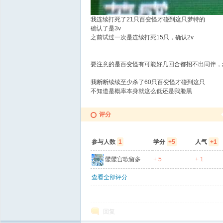
我连续打死了21只百变怪才碰到这只梦特的
确认了是3v
之前试过一次是连续打死15只，确认2v
要注意的是百变怪有可能好几回合都招不出同伴，
我断断续续至少杀了60只百变怪才碰到这只
不知道是概率本身就这么低还是我脸黑
评分
参与人数
1
学分
+5
人气
+1
髅髅宫歌留多
+ 5
+ 1
查看全部评分
回复