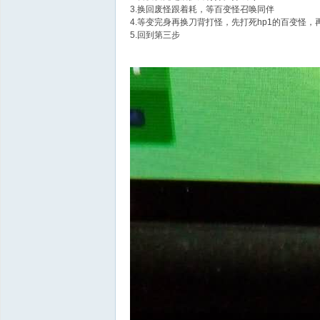
3.换回废怪跟着耗，等百变怪召唤同伴
4.等变完身再换刀背打怪，先打死hp1的百变怪，
5.回到第三步