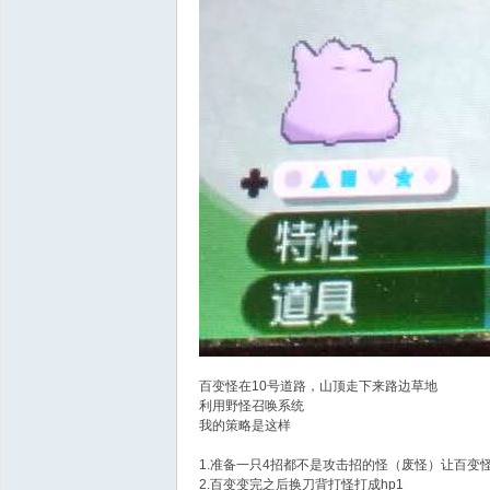
百变怪在10号道路，山顶走下来路边草地
利用野怪召唤系统
我的策略是这样
1.准备一只4招都不是攻击招的怪（废怪）让百变
2.百变变完之后换刀背打怪打成hp1