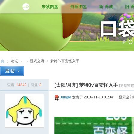
朱紫图鉴
剑盾图鉴
新·养成
旧·
论坛
游戏交流
梦特3v百变怪入手
[太阳/月亮]
梦特3v百变怪入手
查看:
14842
|
回复:
8
[复制链接
口
»
›
›
›
Jungle
发表于 2016-11-13 01:34
|
显示全部