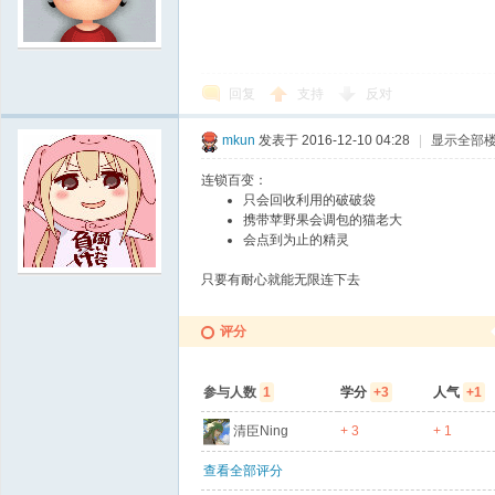
回复
支持
反对
mkun
发表于 2016-12-10 04:28
|
显示全部
连锁百变：
只会回收利用的破破袋
携带苹野果会调包的猫老大
会点到为止的精灵
只要有耐心就能无限连下去
评分
参与人数
1
学分
+3
人气
+1
清臣Ning
+ 3
+ 1
查看全部评分