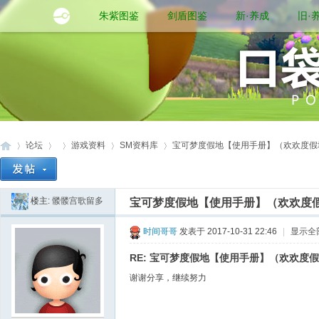
朱紫图鉴
剑盾图鉴
新·养成
旧·
论坛
游戏资料
SM资料库
宝可梦度假地【使用手册】（欢欢度假地半
楼主:
髅髅宫歌留多
宝可梦度假地【使用手册】（欢欢度假
口
»
›
›
›
›
时间哥哥
发表于 2017-10-31 22:46
|
显示全
RE: 宝可梦度假地【使用手册】（欢欢度
谢谢分享，继续努力