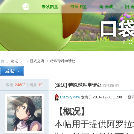
朱紫图鉴
剑盾图鉴
新·养成
旧·
论坛
游戏交流
特殊球种申请处
[派送]
特殊球种申请处
查看:
24602
|
回复:
19
[复制链接]
口
»
›
›
›
EternityMew
发表于 2016-12-31 11:00
|
显
【
概况
】
本帖用于提供阿罗拉