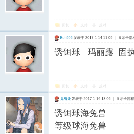
回复
支持
反对
Bolt996
发表于 2017-1-14 11:09
|
显示全部
诱饵球 玛丽露 固
回复
支持
反对
鬼鬼处
发表于 2017-1-16 13:06
|
显示全部
诱饵球海兔兽
等级球海兔兽