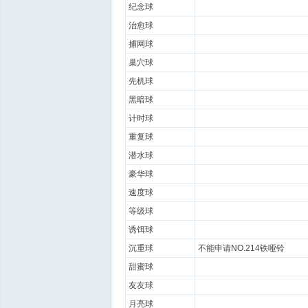
纪念球
治愈球
捕网球
巢穴球
先机球
黑暗球
计时球
重复球
潜水球
豪华球
速度球
等级球
诱饵球
沉重球
不能申请NO.214铁哑铃
甜蜜球
友友球
月亮球