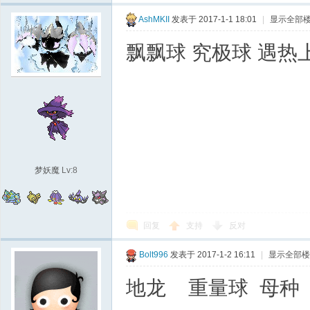
AshMKII
发表于 2017-1-1 18:01
|
显示全部
飘飘球 究极球 遇热
梦妖魔
Lv:8
回复
支持
反对
Bolt996
发表于 2017-1-2 16:11
|
显示全部楼
地龙 重量球 母种