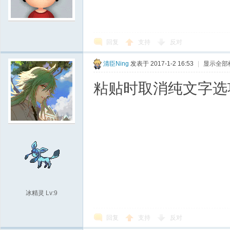
回复
支持
反对
清臣Ning
发表于 2017-1-2 16:53
|
显示全部
粘贴时取消纯文字选
冰精灵
Lv:9
回复
支持
反对