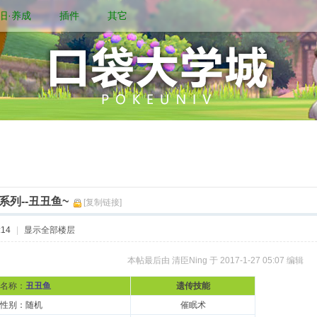
旧·养成
插件
其它
系列--丑丑鱼~
[复制链接]
:14
|
显示全部楼层
本帖最后由 清臣Ning 于 2017-1-27 05:07 编辑
名称：
丑丑鱼
遗传技能
性别：随机
催眠术