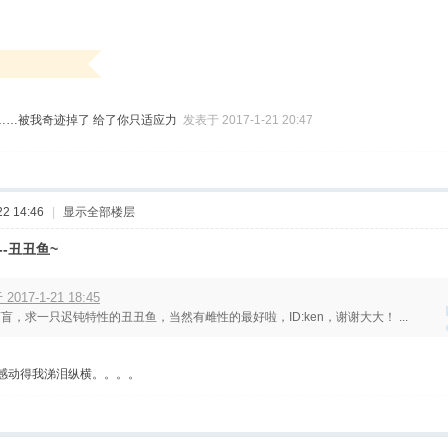
……被我奇迹掉了 给了你只适应力
发表于 2017-1-21 20:47
2 14:46
|
显示全部楼层
--丑丑鱼~
2017-1-21 18:45
盲，求一只迟钝特性的丑丑鱼，当然有雌性的最好啦，ID:ken，谢谢大大！ ...
，感动得我涕泪纵横。。。。