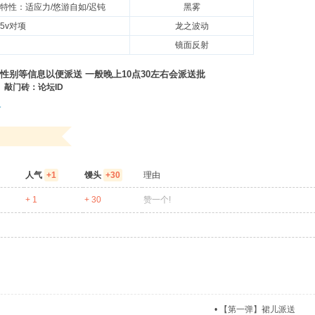
特性：适应力/悠游自如/迟钝
黑雾
5v对项
龙之波动
镜面反射
 性别等信息以便派送 一般晚上10点30左右会派送批
1 敲门砖：论坛ID
灵
人气
+1
馒头
+30
理由
+ 1
+ 30
赞一个!
•
【第一弹】裙儿派送