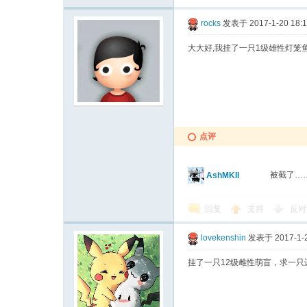
rocks
发表于 2017-1-20 18:
大大好,我挂了一只1级雄性灯笼鱼，
点评
被截了…
AshMKII
回复
支持
反对
lovekenshin
发表于 2017-1-2
挂了一只12级雌性萌盲，求一只