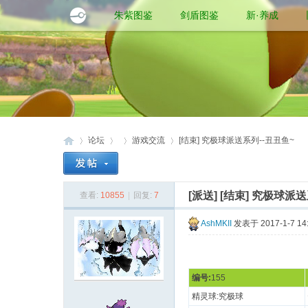
朱紫图鉴
剑盾图鉴
新·养成
论坛
游戏交流
[结束] 究极球派送系列--丑丑鱼~
[派送]
[结束] 究极球派送
查看:
10855
|
回复:
7
口
»
›
›
›
AshMKII
发表于 2017-1-7 14
编号:
155
精灵球:究极球