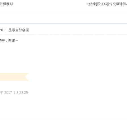
激升飘飘球
•
[结束]派送4遗传究极球
26
|
显示全部楼层
May，谢谢～
 2017-1-8 23:29