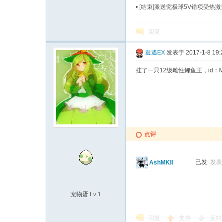
•
[结束]派送究极球5V错项受热
回复
逍遙EX
发表于 2017-1-8 19:
挂了一只12级雌性鲤鱼王，id：
城
点评
已发
发表于
AshMKII
宠物蛋
Lv:1
回复
支持
反对