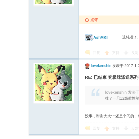
点评
迟钝没了
AshMKII
回复
支持
反对
lovekenshin
发表于 2017-1-2
RE: 已结束 究极球派送系列
lovekenshin 发表于 
挂了一只12级雌性萌
没事，谢谢大大~~还是个闪的
回复
支持
反对