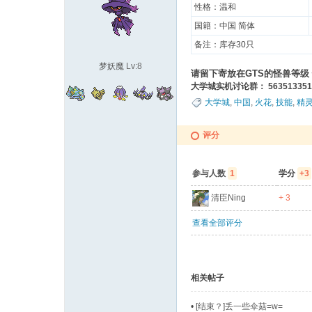
性格：温和
国籍：中国 简体
袋
备注：库存30只
梦妖魔
Lv:8
请留下寄放在GTS的怪兽等级
大学城实机讨论群： 56351335
大学城
,
中国
,
火花
,
技能
,
精
评分
大
参与人数
1
学分
+3
清臣Ning
+ 3
查看全部评分
相关帖子
•
[结束？]丢一些伞菇=w=
学