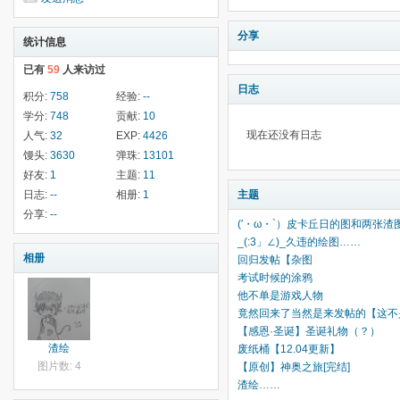
分享
统计信息
已有
59
人来访过
日志
积分:
758
经验:
--
学分:
748
贡献:
10
现在还没有日志
人气:
32
EXP:
4426
馒头:
3630
弹珠:
13101
好友:
1
主题:
11
日志:
--
相册:
1
主题
分享:
--
(′・ω・`）皮卡丘日的图和两张渣
_(:3」∠)_久违的绘图……
相册
回归发帖【杂图
考试时候的涂鸦
他不单是游戏人物
竟然回来了当然是来发帖的【这不
【感恩·圣诞】圣诞礼物（？）
渣绘
废纸桶【12.04更新】
图片数: 4
【原创】神奥之旅[完结]
渣绘……