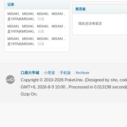
记录
留言板
MISAKI、MISAKI、MISAKI、MISAKI，
是YATA的MISAKI。
回复
现在还没有留言
MISAKI、MISAKI、MISAKI、MISAKI，
是YATA的MISAKI。
回复
MISAKI、MISAKI、MISAKI、MISAKI，
是YATA的MISAKI。
回复
口袋大学城
|
小黑屋
|
手机版
|
Archiver
Copyright © 2010-2026 PokeUniv. (Designed by sho, co
GMT+8, 2026-8-9 10:00
, Processed in 0.013198 second(s
Gzip On.