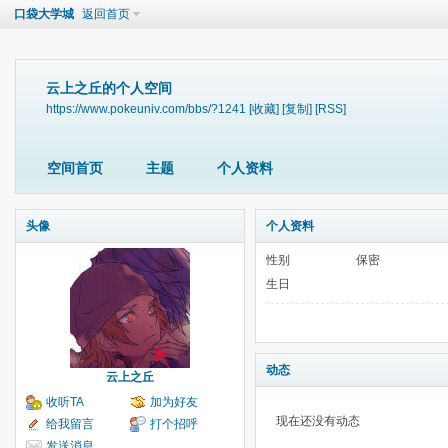
口袋大学城
返回首页
云上之丘的个人空间
https://www.pokeuniv.com/bbs/?1241
[收藏]
[复制]
[RSS]
空间首页
主题
个人资料
头像
个人资料
性别
保密
生日
动态
云上之丘
收听TA
加为好友
现在还没有动态
给我留言
打个招呼
发送消息