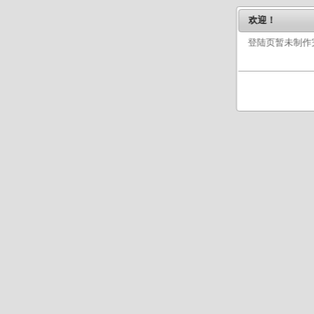
- 修复在战斗中使用道具不
欢迎！
2014年3月3日
登陆页暂未制作
- 修复精灵进化训练师经验
2014年3月2日
- 关闭领取福袋页
2014年2月27日
- 修复页面压缩后js效果均失
- 修正孤儿院最多显示5个
- 修复技能礼物使用后恢复
- 修复在使用蓄力技后使用其
- 修复蓄力技蓄力阶段PP
2014年2月26日
- 优化页面加载速度
2014年2月23日
- 增加蓄力技效果（除自由
- 增加必中技效果