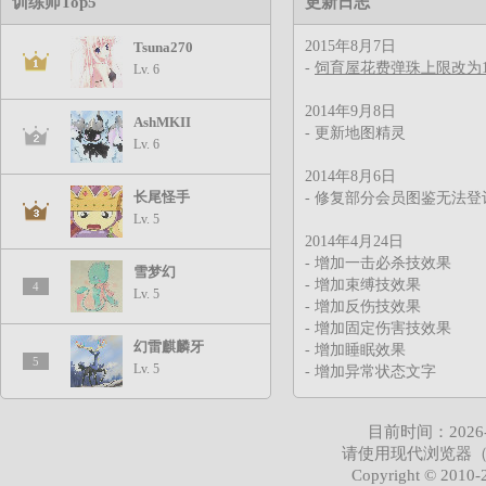
训练师Top5
更新日志
2015年8月7日
Tsuna270
-
饲育屋花费弹珠上限改为1.
Lv. 6
2014年9月8日
AshMKII
- 更新地图精灵
Lv. 6
2014年8月6日
长尾怪手
- 修复部分会员图鉴无法登
Lv. 5
2014年4月24日
- 增加一击必杀技效果
雪梦幻
- 增加束缚技效果
4
Lv. 5
- 增加反伤技效果
- 增加固定伤害技效果
幻雷麒麟牙
- 增加睡眠效果
5
Lv. 5
- 增加异常状态文字
2014年3月10日
目前时间：2026-08-
- 优化页面加载速度
请使用现代浏览器
Copyright © 2010-2
2014年3月9日