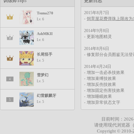
训练师Top5
更新日志
2015年8月7日
Tsuna270
-
饲育屋花费弹珠上限改为1.
Lv. 6
2014年9月8日
AshMKII
- 更新地图精灵
Lv. 6
2014年8月6日
长尾怪手
- 修复部分会员图鉴无法登
Lv. 5
2014年4月24日
- 增加一击必杀技效果
雪梦幻
- 增加束缚技效果
4
Lv. 5
- 增加反伤技效果
- 增加固定伤害技效果
幻雷麒麟牙
- 增加睡眠效果
5
Lv. 5
- 增加异常状态文字
2014年3月10日
目前时间：2026-08-
- 优化页面加载速度
请使用现代浏览器
Copyright © 2010-2
2014年3月9日