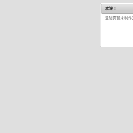
- 修复在战斗中使用道具不
欢迎！
2014年3月3日
登陆页暂未制作
- 修复精灵进化训练师经验
2014年3月2日
- 关闭领取福袋页
2014年2月27日
- 修复页面压缩后js效果均失
- 修正孤儿院最多显示5个
- 修复技能礼物使用后恢复
- 修复在使用蓄力技后使用其
- 修复蓄力技蓄力阶段PP
2014年2月26日
- 优化页面加载速度
2014年2月23日
- 增加蓄力技效果（除自由
- 增加必中技效果