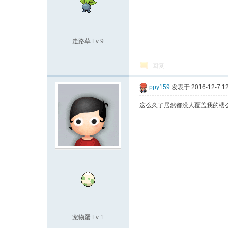
走路草
Lv:9
回复
ppy159
发表于 2016-12-7 12
城
这么久了居然都没人覆盖我的楼么
宠物蛋
Lv:1