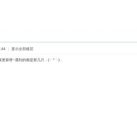
:44
|
显示全部楼层
候更新呀~遇到的都是那几只╭(╯^╰)╮