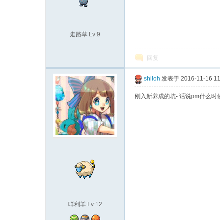
走路草
Lv:9
回复
shiloh
发表于 2016-11-16 11
刚入新养成的坑- 话说pm什么时
咩利羊
Lv:12