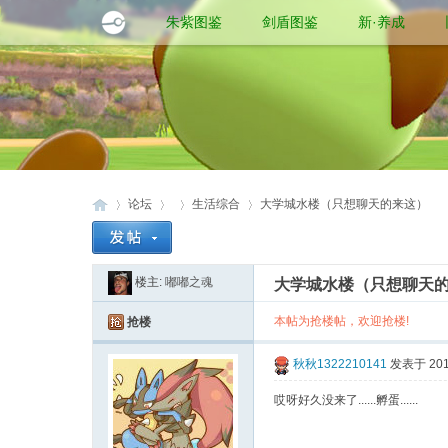
朱紫图鉴
剑盾图鉴
新·养成
论坛
生活综合
大学城水楼（只想聊天的来这）
楼主:
嘟嘟之魂
大学城水楼（只想聊天
口
»
›
›
›
本帖为抢楼帖，欢迎抢楼!
抢楼
秋秋1322210141
发表于 2016
哎呀好久没来了......孵蛋......