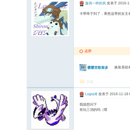
漩涡一样的风
发表于 2016-11
卡带终于到了，果然这带的女主
点评
换装系统有
髅髅宫歌留多
回复
Lugia涛
发表于 2016-11-18 
我就想问下
有玩三消的吗（喂