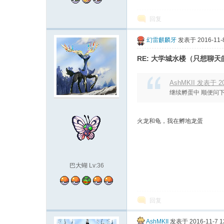
回复
幻雷麒麟牙
发表于 2016-11-8
RE: 大学城水楼（只想聊
AshMKII 发表于 201
继续孵蛋中 顺便问
火龙和龟，我在孵地龙蛋
巴大蝴
Lv:36
回复
AshMKII
发表于 2016-11-7 1