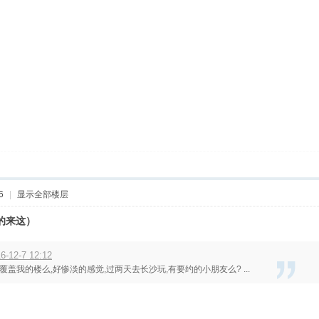
6
|
显示全部楼层
天的来这）
-12-7 12:12
盖我的楼么,好惨淡的感觉,过两天去长沙玩,有要约的小朋友么? ...