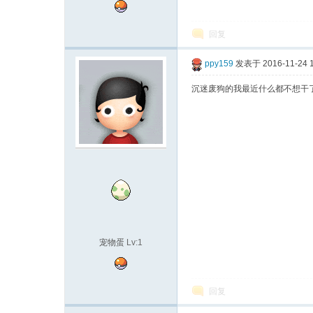
回复
ppy159
发表于 2016-11-24 1
沉迷废狗的我最近什么都不想干
宠物蛋
Lv:1
回复