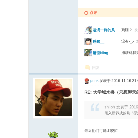
点评
鸡腿？
发
漩涡一样的风
没有-_,-
感知__
捕获鸡腿
清臣Ning
回复
pnnk
发表于 2016-11-16 21:
RE: 大学城水楼（只想聊
shiloh 发表于 2016-
刚入新养成的坑- 话
最近他们可能比较忙