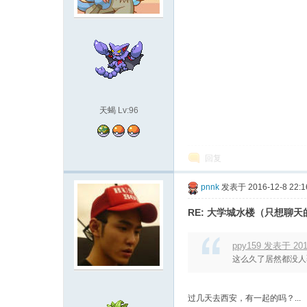
袋
天蝎
Lv:96
回复
大
pnnk
发表于 2016-12-8 22:1
RE: 大学城水楼（只想聊
ppy159 发表于 2016
这么久了居然都没人覆
过几天去西安，有一起的吗？...
学