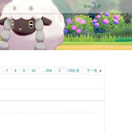
登录
入住
7
8
9
10
... 359
/ 359 页
下一页