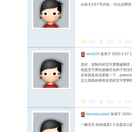
从前天3月7号开始，16点后网
回复
支持
反对
lerry529
发表于 2020-3-27 1
城
您好，您制作的宝可梦图鉴网页
就是宝可梦的超极巨化样子您没
还有就是你没更新一下，poke
总之我真的很喜欢您的宝可梦网
回复
支持
反对
bensaijizuijia4
发表于 2020-6
一般宝石 的加成是1.3 但是在口