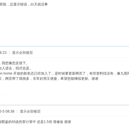
页登陆，总显示错误，白天就没事
6:23
|
显示全部楼层
，我想像您反馈下。
加入进去，招式也是。
mon home 开放的新形态已经加入了，是时候要更新网页了，有些资料找没有，像九
页，网页帮了我很多，非常好用又便捷，希望您能继续更新。谢谢
-5 08:38
|
显示全部楼层
袋图鉴的对战伤害计算中 还是1.5倍 请修改 谢谢