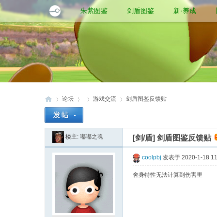
朱紫图鉴
剑盾图鉴
新·养成
论坛
游戏交流
剑盾图鉴反馈贴
楼主:
嘟嘟之魂
[剑/盾]
剑盾图鉴反馈贴
口
»
›
›
›
coolpbj
发表于 2020-1-18 11
舍身特性无法计算到伤害里