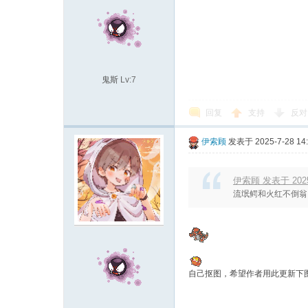
鬼斯
Lv:7
回复
支持
反对
伊索顾
发表于 2025-7-28 14
伊索顾 发表于 2025-7
流氓鳄和火红不倒翁
自己抠图，希望作者用此更新下