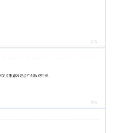
举报
尾阿罗拉形态没记录在剑盾资料里。
举报