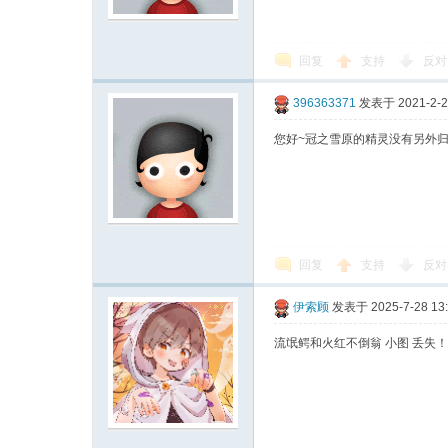
回复
支持
反对
396363371
发表于 2021-2-25
您好~冠之雪原的精灵没有另外归
回复
支持
反对
伊索顾
发表于 2025-7-28 13
流氓鳄和火红不倒翁 小图 丢失