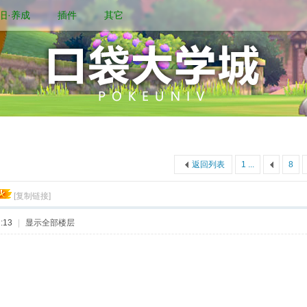
旧·养成
插件
其它
返回列表
1 ...
8
[复制链接]
:13
|
显示全部楼层