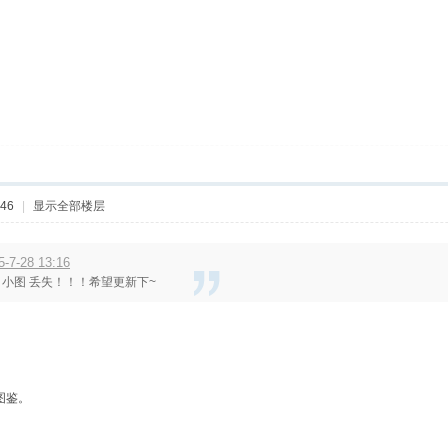
:46
|
显示全部楼层
-28 13:16
 小图 丢失！！！希望更新下~
图鉴。