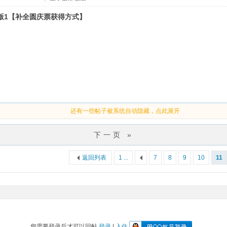
行版1【补全圆庆票获得方式】
还有一些帖子被系统自动隐藏，点此展开
下一页 »
返回列表
1 ...
7
8
9
10
11
您需要登录后才可以回帖
登录
|
入住