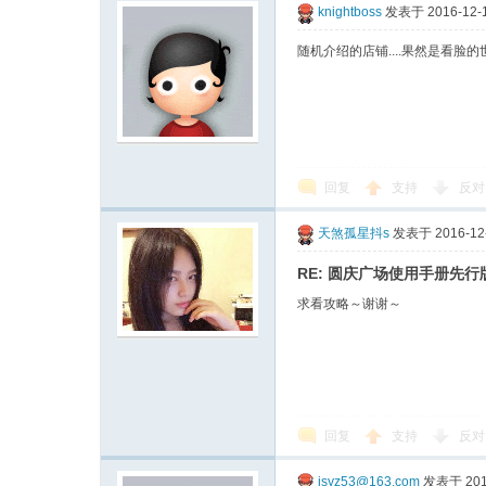
knightboss
发表于 2016-12-1
随机介绍的店铺....果然是看脸的世界....
回复
支持
反对
天煞孤星抖s
发表于 2016-12-
RE: 圆庆广场使用手册先
求看攻略～谢谢～
回复
支持
反对
jsyz53@163.com
发表于 2016