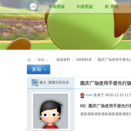
朱紫图鉴
剑盾图鉴
新·养成
论坛
游戏资料
SM资料库
圆庆广场使用手册先行
楼主:
髅髅宫歌留多
圆庆广场使用手册先行版
口
»
›
›
›
›
ever
发表于 2016-12-10 11:
RE: 圆庆广场使用手册先
滴答滴答滴答滴答滴答滴答滴答