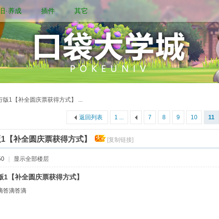
旧·养成
插件
其它
版1【补全圆庆票获得方式】 ...
返回列表
1 ...
7
8
9
10
11
1【补全圆庆票获得方式】
[复制链接]
50
|
显示全部楼层
行版1【补全圆庆票获得方式】
滴答滴答滴