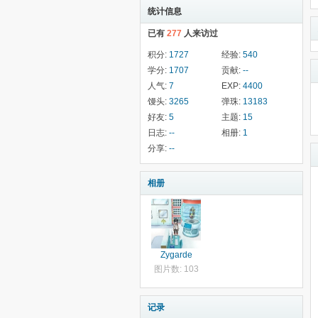
统计信息
已有
277
人来访过
积分:
1727
经验:
540
学分:
1707
贡献:
--
人气:
7
EXP:
4400
馒头:
3265
弹珠:
13183
好友:
5
主题:
15
日志:
--
相册:
1
分享:
--
相册
Zygarde
图片数: 103
记录