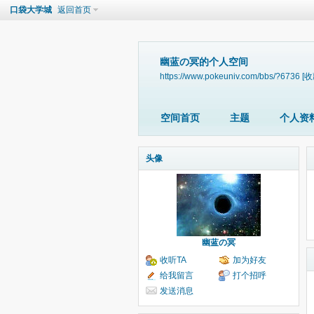
口袋大学城
返回首页
幽蓝の冥的个人空间
https://www.pokeuniv.com/bbs/?6736
[收
空间首页
主题
个人资
头像
幽蓝の冥
收听TA
加为好友
给我留言
打个招呼
发送消息