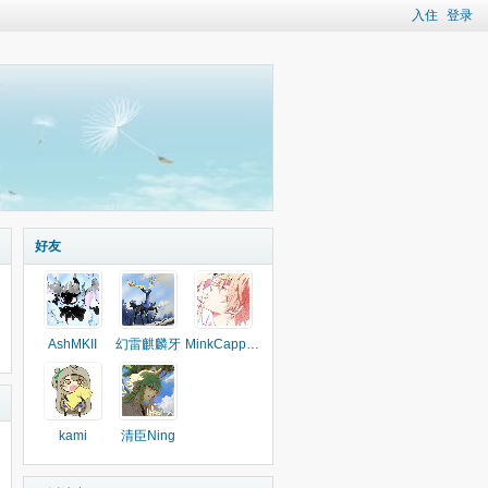
入住
登录
好友
AshMKII
幻雷麒麟牙
MinkCappuccino
kami
清臣Ning