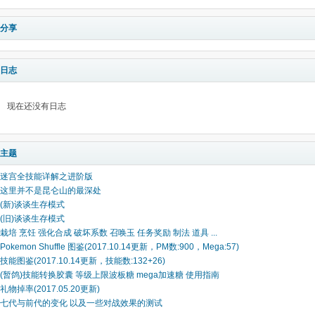
分享
日志
现在还没有日志
主题
迷宫全技能详解之进阶版
这里并不是昆仑山的最深处
(新)谈谈生存模式
(旧)谈谈生存模式
栽培 烹饪 强化合成 破坏系数 召唤玉 任务奖励 制法 道具 ...
Pokemon Shuffle 图鉴(2017.10.14更新，PM数:900，Mega:57)
技能图鉴(2017.10.14更新，技能数:132+26)
(暂鸽)技能转换胶囊 等级上限波板糖 mega加速糖 使用指南
礼物掉率(2017.05.20更新)
七代与前代的变化 以及一些对战效果的测试