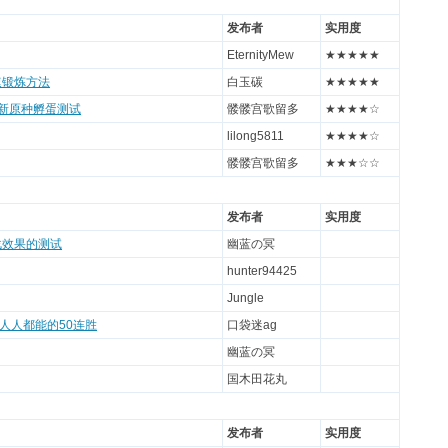
发布者
实用度
EternityMew
★★★★★
速锻炼方法
白玉碳
★★★★★
更新原种孵蛋测试
髅髅宫歌留多
★★★★☆
lilong5811
★★★★☆
髅髅宫歌留多
★★★☆☆
发布者
实用度
战效果的测试
幽蓝の冥
hunter94425
Jungle
人人都能的50连胜
口袋迷ag
幽蓝の冥
国木田花丸
发布者
实用度