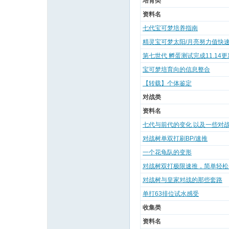
培育类
资料名
七代宝可梦培养指南
精灵宝可梦太阳/月亮努力值快
第七世代 孵蛋测试完成11.14
宝可梦培育向的信息整合
【转载】个体鉴定
对战类
城
资料名
七代与前代的变化 以及一些对
对战树单双打刷BP/速推
一个花龟队的变形
对战树双打极限速推，简单轻松
对战树与皇家对战的那些套路
单打63排位试水感受
收集类
资料名