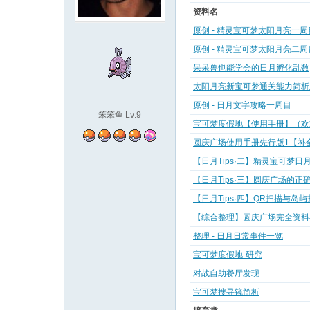
资料名
袋
原创 - 精灵宝可梦太阳月亮一
原创 - 精灵宝可梦太阳月亮二
呆呆兽也能学会的日月孵化乱数
太阳月亮新宝可梦通关能力简析
原创 - 日月文字攻略一周目
笨笨鱼
Lv:9
宝可梦度假地【使用手册】（欢
圆庆广场使用手册先行版1【补
【日月Tips·二】精灵宝可梦日
大
【日月Tips·三】圆庆广场的正
【日月Tips·四】QR扫描与岛
【综合整理】圆庆广场完全资料
整理 - 日月日常事件一览
宝可梦度假地-研究
对战自助餐厅发现
宝可梦搜寻镜简析
学