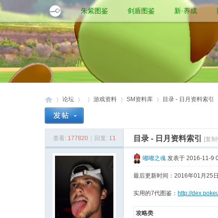
朱紫图鉴
剑盾图鉴
新·养成
论坛
游戏资料
SM资料库
目录 - 日月资料索引
目录 - 日月资料索引
查看:
177820
|
回复:
11
[复制
口
»
›
›
›
›
嘟嘟之魂
发表于 2016-11-9 0
最后更新时间：2016年01月25日 
实用的7代图鉴：
http://dex.poke
攻略类