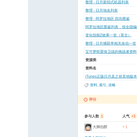
整理 - 日月新招式机器列表
整理 - 日月地名列表
整理 - 阿罗拉地区 四岛图鉴
阿罗拉地区图鉴列表，按全国编号
变化技能Z效果一览（英文）
整理 - 日月捕获率相关改动一览
宝可梦联盟保卫战的挑战者资料
资源类
资料名
iTunes正版日月及之前其他版
资料
,
索引
,
攻略
评分
参与人数
1
人气
+1
大脚伯爵
+ 1