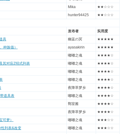
Mika
★★☆☆☆
hunter94425
★★☆☆☆
发布者
实用度
/道具
幽蓝の冥
★★★★★
、种族值）
ayasakirin
★★★★★
嘟嘟之魂
★★★★☆
动及其对应Z招式列表
嘟嘟之魂
★★★★☆
嘟嘟之魂
★★★★☆
表
嘟嘟之魂
★★★★☆
表
夜降萃梦乡
★★★★☆
携带道具表
嘟嘟之魂
★★★★☆
鄄室酱
★★★★☆
夜降萃梦乡
★★★★☆
带宝可梦）
嘟嘟之魂
★★★☆☆
/特性列表&改变
嘟嘟之魂
★★★☆☆