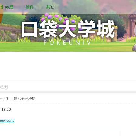
旧·养成
插件
其它
链接]
4:40
|
显示全部楼层
18:20
univ.com/