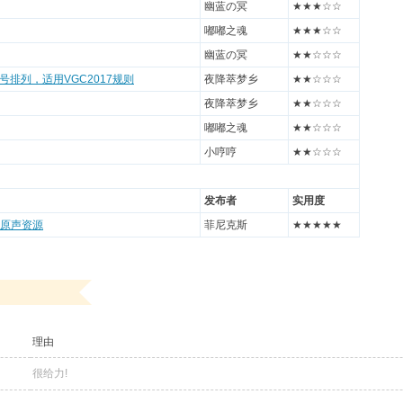
幽蓝の冥
★★★☆☆
嘟嘟之魂
★★★☆☆
幽蓝の冥
★★☆☆☆
排列，适用VGC2017规则
夜降萃梦乡
★★☆☆☆
夜降萃梦乡
★★☆☆☆
嘟嘟之魂
★★☆☆☆
小哼哼
★★☆☆☆
发布者
实用度
本原声资源
菲尼克斯
★★★★★
理由
很给力!