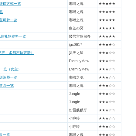
具获得方式一览
嘟嘟之魂
★★★★★
览
嘟嘟之魂
★★★★★
生宝可梦一览
嘟嘟之魂
★★★★★
幽蓝の冥
★★★★★
月配信礼物资料一览
髅髅宫歌留多
★★★★★
jgx0617
★★★★☆
已齐，多形态待更新）
昊天之星
★★★☆☆
EternityMew
★★★☆☆
一览（女主）
EternityMew
★★★☆☆
途训练师一览
嘟嘟之魂
★★★☆☆
途道具一览
嘟嘟之魂
★★★☆☆
Jungle
★★★☆☆
Jungle
★★★☆☆
幻雷麒麟牙
★★★☆☆
小哼哼
★★★☆☆
小哼哼
★★★☆☆
树果一览
嘟嘟之魂
★★★☆☆