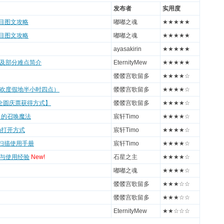
发布者
实用度
周目图文攻略
嘟嘟之魂
★★★★★
周目图文攻略
嘟嘟之魂
★★★★★
ayasakirin
★★★★★
及部分难点简介
EternityMew
★★★★★
髅髅宫歌留多
★★★★☆
欢度假地半小时四点）
髅髅宫歌留多
★★★★☆
全圆庆票获得方式】
髅髅宫歌留多
★★★★☆
月的召唤魔法
宸轩Timo
★★★★☆
确打开方式
宸轩Timo
★★★★☆
屿扫描使用手册
宸轩Timo
★★★★☆
与使用经验
New!
石星之主
★★★★☆
嘟嘟之魂
★★★★☆
髅髅宫歌留多
★★★☆☆
髅髅宫歌留多
★★★☆☆
EternityMew
★★☆☆☆