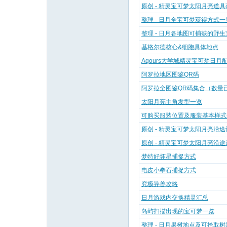
原创 - 精灵宝可梦太阳月亮道
整理 - 日月全宝可梦获得方式一
整理 - 日月各地图可捕获的野
基格尔德核心&细胞具体地点
Aqours大学城精灵宝可梦日
阿罗拉地区图鉴QR码
阿罗拉全图鉴QR码集合（数量
太阳月亮主角发型一览
可购买服装位置及服装基本样式
原创 - 精灵宝可梦太阳月亮沿
原创 - 精灵宝可梦太阳月亮沿
梦特好坏星捕捉方式
电皮小拳石捕捉方式
究极异兽攻略
日月游戏内交换精灵汇总
岛屿扫描出现的宝可梦一览
整理 - 日月果树地点及可拾取