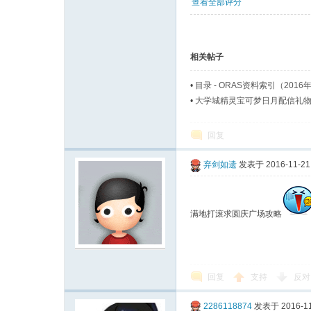
查看全部评分
相关帖子
•
目录 - ORAS资料索引（2016
•
大学城精灵宝可梦日月配信礼物
回复
弃剑如遗
发表于 2016-11-21 
满地打滚求圆庆广场攻略
回复
支持
反对
2286118874
发表于 2016-11